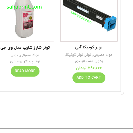
تونر کونیکا آبی
تونر شارژ شارپ مدل وی جی
مواد مصرفی
,
تونر
,
تونر کونیکا
,
مواد مصرفی
,
تونر
,
بدون دسته‌بندی
تونر پرینتر رومیزی
590,000
تومان
READ MORE
ADD TO CART