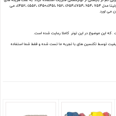
یت و خرابی کم تر بایستی از تونرمشکی فابریک استفاده گردد. به علت هزینه های
با کیفیت و کم هزینه تر استفاده کرد. و این تونر مناسب دستگاه های کونیکا مینولیتا مدل c452، c552، c450،c451، 652، c654،c754، 654، 754، می
ن می اورد.
 . که این موضوع در این تونر کاملا رعایت شده است.
با کیفیت توسط تکنسین های با تجربه ما تست شده و فقط شما استفاده