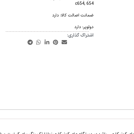
c654, 654
ضمانت اصالت کالا: دارد
دولوپر: دارد
اشتراک گذاری: