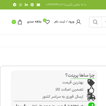
با ما تماس بگیرید! 02166724809
0
ورود / ثبت نام
علاقه مندی
0
چرا ساها پرینت؟
بهترین قیمت
تضمین اصالت کالا
ارسال فوری به سراسر کشور