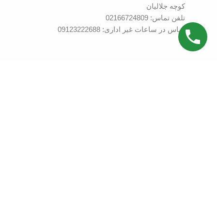
کوچه جلالیان
تلفن تماس: 02166724809
تماس در ساعات غیر اداری: 09123222688
کلیه حقوق کپی رایت متعلق به ساها پرینت می باشد.
فروشگاه
0
علاقه مندی
0
محصول
سبد خرید