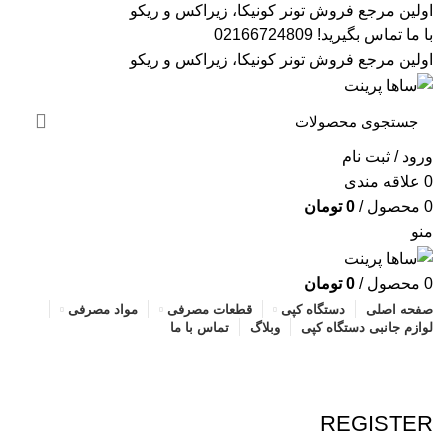
اولین مرجع فروش تونر کونیکا، زیراکس و ریکو
با ما تماس بگیرید! 02166724809
اولین مرجع فروش تونر کونیکا، زیراکس و ریکو
ورود / ثبت نام
0
علاقه مندی
0
محصول
/
0
تومان
منو
بر
0
محصول
/
0
تومان
برد ih
صفحه اصلی
دستگاه کپی
قطعات مصرفی
مواد مصرفی
لوازم جانبی دستگاه کپی
وبلاگ
تماس با ما
بل
حساب کاربری من
بل
بل
خانه
حساب کاربری من
REGISTER
پر