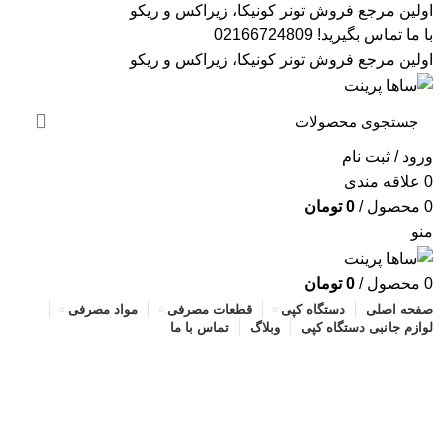
اولین مرجع فروش تونر کونیکا، زیراکس و ریکو
با ما تماس بگیرید! 02166724809
اولین مرجع فروش تونر کونیکا، زیراکس و ریکو
ورود / ثبت نام
0
علاقه مندی
0
محصول
/
0
تومان
منو
بر
0
محصول
/
0
تومان
برد ih
صفحه اصلی
دستگاه کپی
قطعات مصرفی
مواد مصرفی
لوازم جانبی دستگاه کپی
وبلاگ
تماس با ما
بل
سبد خرید
بل
تسویه حساب
بل
تکمیل سفارش
پر