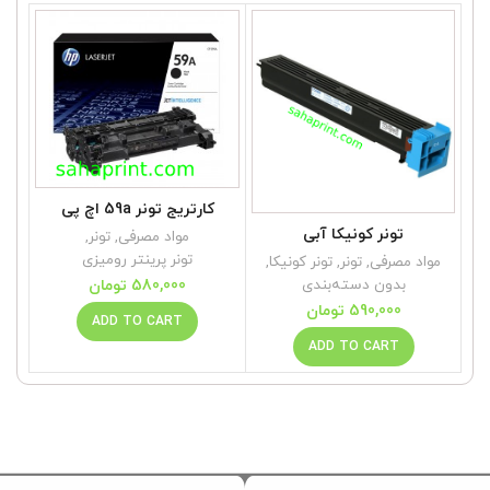
کارتریج تونر 59a اچ پی
تونر کونیکا آبی
مواد مصرفی
,
تونر
,
تونر پرینتر رومیزی
مواد مصرفی
,
تونر
,
تونر کونیکا
,
م
بدون دسته‌بندی
580,000
تومان
590,000
تومان
ADD TO CART
ADD TO CART