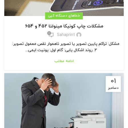
خطاهای دستگاه کپی
مشکلات چاپ کونیکا مینولتا 452 و 654
0
Sahaprint
مشکل: تراکم پایین تصویر یا تصویر ناهموار نقص معمول تصویر:
2. روند اشکال یابی: گام اول: یونیت ایمی...
ادامه مطلب
01
دسامبر