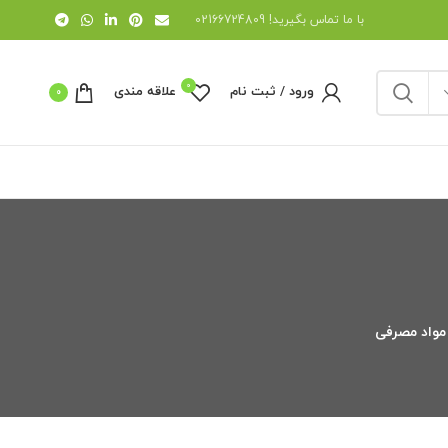
با ما تماس بگیرید! 02166724809
0
ورود / ثبت نام
علاقه مندی
0
مواد مصرفی