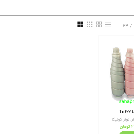
24
Tn
ر
,
تونر کونیکا
2
تومان