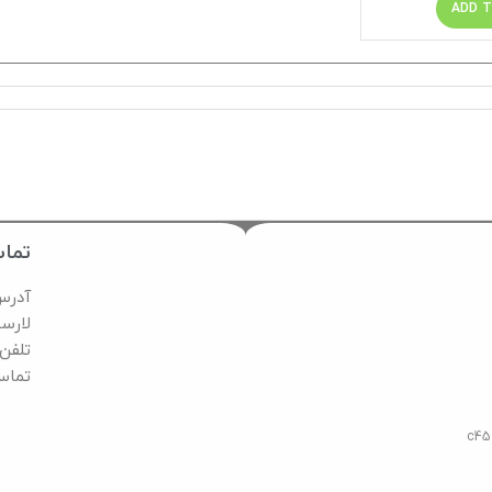
ADD 
تماس
آدرس:
لارست
تلفن تما
تماس د