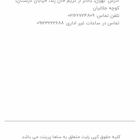
آدرس: تهران، بالاتر از کریم خان زند، خیابان لارستان،
کوچه جلالیان
تلفن تماس: 02166724809
تماس در ساعات غیر اداری: 09123222688
کلیه حقوق کپی رایت متعلق به ساها پرینت می باشد.