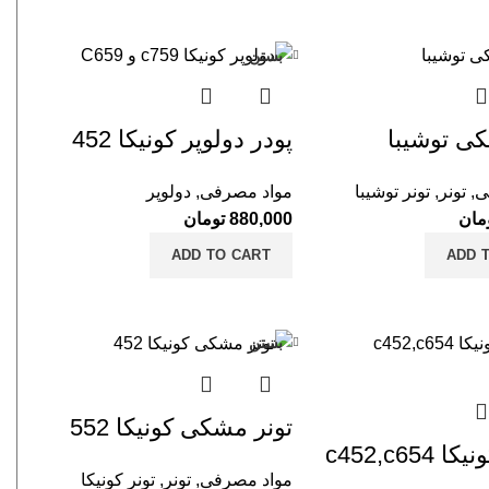
بستن
کی توشیبا
پودر دولوپر کونیکا 452
ی
,
تونر
,
تونر توشیبا
مواد مصرفی
,
دولوپر
تو
مان
880,000
تومان
تو
ADD TO CART
ADD 
تو
تو
بستن
تو
تو
تونر مشکی کونیکا 552
دو
c452,c654
مواد مصرفی
,
تونر
,
تونر کونیکا