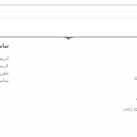
تماس
آدرس:
لارست
تلفن تماس
ا
تماس د
c4