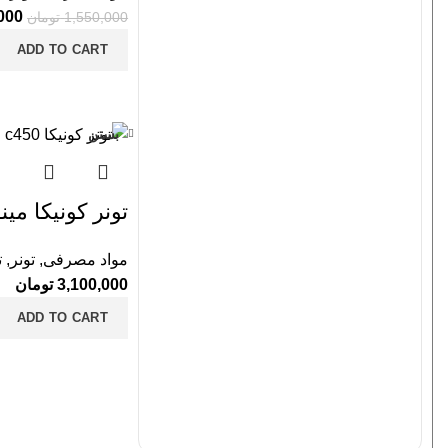
000
1,550,000
تومان
ADD TO CART
بستن
تونر کونیکا مینولتا
مواد مصرفی
,
تونر
,
ت
3,100,000
تومان
ADD TO CART